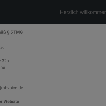
Herzlich willkomme
äß § 5 TMG
ck
e 32a
uhe
at]mbvoice.de
er Website