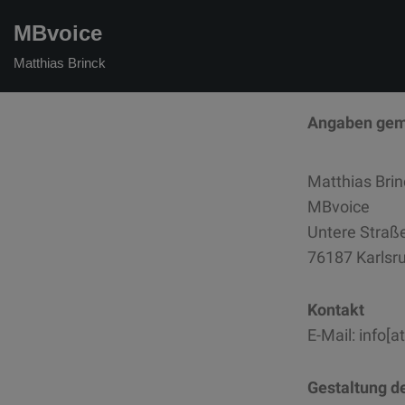
MBvoice
Zum
Matthias Brinck
Inhalt
springen
Angaben gem
Matthias Brin
MBvoice
Untere Straß
76187 Karlsr
Kontakt
E-Mail: info[
Gestaltung d