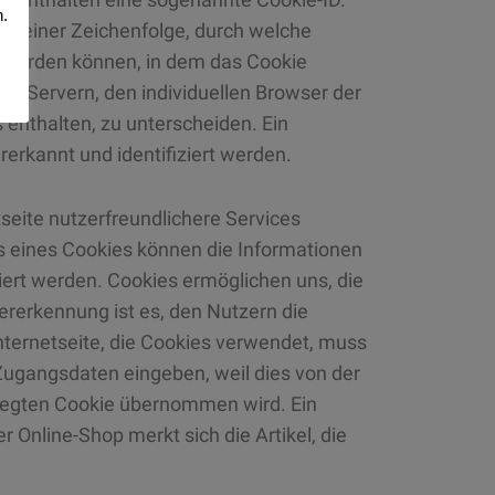
n.
us einer Zeichenfolge, durch welche
 werden können, in dem das Cookie
nd Servern, den individuellen Browser der
enthalten, zu unterscheiden. Ein
erkannt und identifiziert werden.
seite nutzerfreundlichere Services
ls eines Cookies können die Informationen
iert werden. Cookies ermöglichen uns, die
rerkennung ist es, den Nutzern die
Internetseite, die Cookies verwendet, muss
 Zugangsdaten eingeben, weil dies von der
legten Cookie übernommen wird. Ein
 Online-Shop merkt sich die Artikel, die