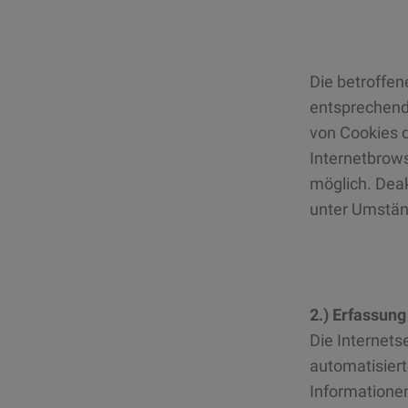
Die betroffen
entsprechend
von Cookies d
Internetbrow
möglich. Deak
unter Umständ
2.) Erfassun
Die Internets
automatisier
Informationen