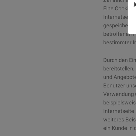
j
Eine Cookie-I
Internetseit
gespeichert w
betroffenen P
bestimmter In
Durch den Ein
bereitstellen
und Angebote 
Benutzer unse
Verwendung un
beispielsweis
Internetseit
weiteres Beis
ein Kunde in 