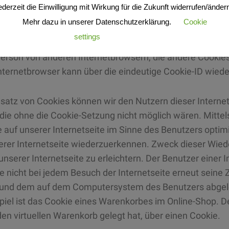
ederzeit die Einwilligung mit Wirkung für die Zukunft widerrufen/änder
D ist eine eindeutige Kennung des Cookies. Sie besteht a
Mehr dazu in unserer Datenschutzerklärung.
Cookie
en und Server dem konkreten Internetbrowser zugeordnet
settings
Akzeptieren
urde. Dies ermöglicht es den besuchten Internetseiten u
erson von anderen Internetbrowsern, die andere Cookies 
ternetbrowser kann über die eindeutige Cookie-ID wieder
satz von Cookies können wir den Nutzern dieser Internet
, die ohne die Cookie-Setzung nicht möglich wären. Mitte
auf unserer Internetseite im Sinne des Benutzers optim
rer Internetseite wiederzuerkennen. Zweck dieser Wiede
serer Internetseite zu erleichtern. Der Benutzer einer 
e nicht bei jedem Besuch der Internetseite erneut seine
e und dem auf dem Computersystem des Benutzers abge
piel ist das Cookie eines Warenkorbes im Online-Shop. Der
den virtuellen Warenkorb gelegt hat, über einen Cookie.