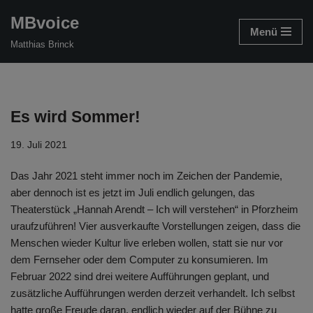
MBvoice
Menü
Zum
Matthias Brinck
Inhalt
springen
Es wird Sommer!
19. Juli 2021
Das Jahr 2021 steht immer noch im Zeichen der Pandemie,
aber dennoch ist es jetzt im Juli endlich gelungen, das
Theaterstück „Hannah Arendt – Ich will verstehen“ in Pforzheim
uraufzuführen! Vier ausverkaufte Vorstellungen zeigen, dass die
Menschen wieder Kultur live erleben wollen, statt sie nur vor
dem Fernseher oder dem Computer zu konsumieren. Im
Februar 2022 sind drei weitere Aufführungen geplant, und
zusätzliche Aufführungen werden derzeit verhandelt. Ich selbst
hatte große Freude daran, endlich wieder auf der Bühne zu