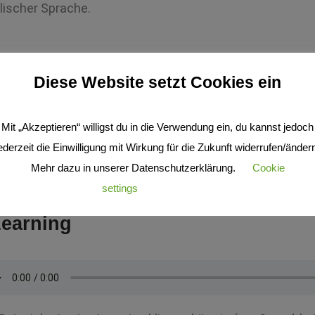
lischer Sprache.
klärfilm
Diese Website setzt Cookies ein
Mit „Akzeptieren“ willigst du in die Verwendung ein, du kannst jedoch
ederzeit die Einwilligung mit Wirkung für die Zukunft widerrufen/änder
Beispiel für einen Erklärfilm (nur Sound, kein Bild).
Mehr dazu in unserer Datenschutzerklärung.
Cookie
settings
Akzeptieren
earning